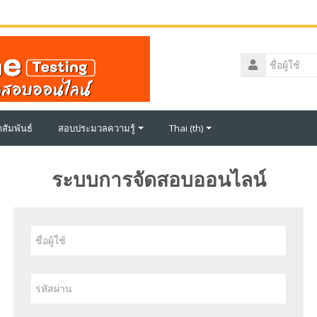
ชื่อ
ผู้
รหัส
ใช้
ผ่าน
สัมพันธ์
สอบประมวลความรู้
Thai ‎(th)‎
ระบบการจัดสอบออนไลน์
ชื่อ
ผู้
ใช้
รหัส
ผ่าน