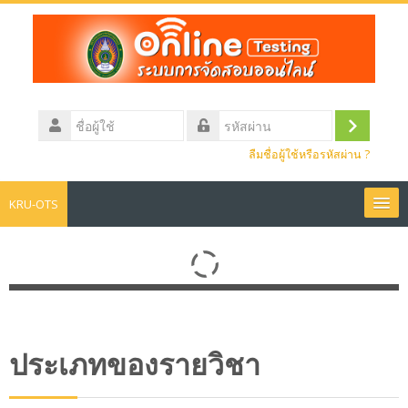
ข้าม
ไป
ยัง
เนื้อหา
หลัก
ชื่อ
ผู้
เข้า
รหัส
ใช้
ลืมชื่อผู้ใช้หรือรหัสผ่าน ?
ผ่าน
สู่
ระบบ
KRU-OTS
หน้าหลัก
ข่าวประชาสัมพันธ์
สอบประมวลความรู้
ประเภทของรายวิชา
Thai ‎(th)‎