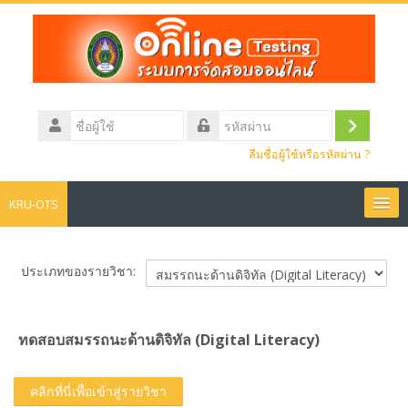
ข้าม
ไป
ยัง
เนื้อหา
หลัก
ชื่อ
ผู้
เข้า
รหัส
ใช้
ลืมชื่อผู้ใช้หรือรหัสผ่าน ?
ผ่าน
สู่
ระบบ
KRU-OTS
หน้าหลัก
ประเภทของรายวิชา:
ข่าวประชาสัมพันธ์
ทดสอบสมรรถนะด้านดิจิทัล (Digital Literacy)
สอบประมวลความรู้
คลิกที่นี่เพื่อเข้าสู่รายวิชา
Thai ‎(th)‎