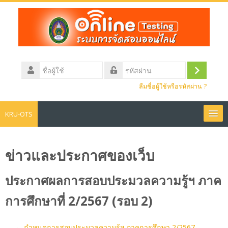
ข้าม
ไป
ยัง
เนื้อหา
หลัก
ชื่อ
ผู้
เข้า
รหัส
ใช้
ลืมชื่อผู้ใช้หรือรหัสผ่าน ?
ผ่าน
สู่
ระบบ
KRU-OTS
หน้าหลัก
ข่าวและประกาศของเว็บ
ข่าวประชาสัมพันธ์
ประกาศผลการสอบประมวลความรู้ฯ ภาค
สอบประมวลความรู้
การศึกษาที่ 2/2567 (รอบ 2)
Thai ‎(th)‎
← กำหนดการสอบประมวลความรู้ฯ ภาคการศึกษา 2/2567