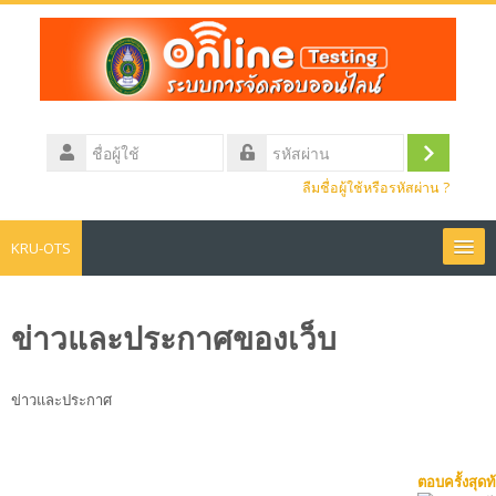
ข้าม
ไป
ยัง
เนื้อหา
หลัก
ชื่อ
ผู้
เข้า
รหัส
ใช้
ลืมชื่อผู้ใช้หรือรหัสผ่าน ?
ผ่าน
สู่
ระบบ
KRU-OTS
หน้าหลัก
ข่าวและประกาศของเว็บ
ข่าวประชาสัมพันธ์
ข่าวและประกาศ
สอบประมวลความรู้
Thai ‎(th)‎
ตอบครั้งสุดท